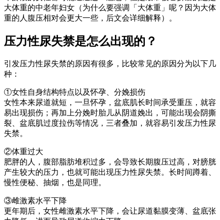
大体重的中老年妇女（为什么要强调「大体重」呢？因为大体
重的人腹压相对会更大一些，后文会详细解释）。
压力性尿失禁是怎么出现的？
引发压力性尿失禁的原因有很多，比较常见的原因分为以下几
种：
①女性自身结构特点以及怀孕、分娩损伤
女性本来尿道就短，一旦怀孕，盆底肌长时间承受重压，就容
易出现损伤；再加上分娩时胎儿从阴道娩出，可能出现会阴撕
裂、盆底肌过度拉伤等情况，三者叠加，就容易引发压力性尿
失禁。
②体重过大
肥胖的人，腹部脂肪堆积过多，会导致长期腹压过高，对膀胱
产生较大的压力，也就可能出现压力性尿失禁。长时间蹲着、
慢性便秘、抽烟，也是同理。
③雌激素水平下降
更年期后，女性雌激素水平下降，会让尿道黏膜变薄、盆底张