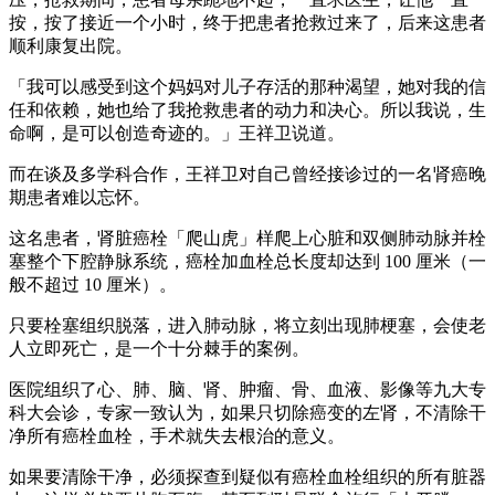
按，按了接近一个小时，终于把患者抢救过来了，后来这患者
顺利康复出院。
「我可以感受到这个妈妈对儿子存活的那种渴望，她对我的信
任和依赖，她也给了我抢救患者的动力和决心。所以我说，生
命啊，是可以创造奇迹的。」王祥卫说道。
而在谈及多学科合作，王祥卫对自己曾经接诊过的一名肾癌晚
期患者难以忘怀。
这名患者，肾脏癌栓「爬山虎」样爬上心脏和双侧肺动脉并栓
塞整个下腔静脉系统，癌栓加血栓总长度却达到 100 厘米（一
般不超过 10 厘米）。
只要栓塞组织脱落，进入肺动脉，将立刻出现肺梗塞，会使老
人立即死亡，是一个十分棘手的案例。
医院组织了心、肺、脑、肾、肿瘤、骨、血液、影像等九大专
科大会诊，专家一致认为，如果只切除癌变的左肾，不清除干
净所有癌栓血栓，手术就失去根治的意义。
如果要清除干净，必须探查到疑似有癌栓血栓组织的所有脏器