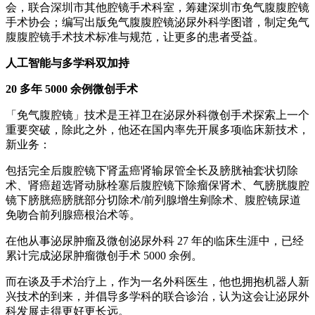
会，联合深圳市其他腔镜手术科室，筹建深圳市免气腹腹腔镜
手术协会；编写出版免气腹腹腔镜泌尿外科学图谱，制定免气
腹腹腔镜手术技术标准与规范，让更多的患者受益。
人工智能与多学科双加持
20 多年 5000 余例微创手术
「免气腹腔镜」技术是王祥卫在泌尿外科微创手术探索上一个
重要突破，除此之外，他还在国内率先开展多项临床新技术，
新业务：
包括完全后腹腔镜下肾盂癌肾输尿管全长及膀胱袖套状切除
术、肾癌超选肾动脉栓塞后腹腔镜下除瘤保肾术、气膀胱腹腔
镜下膀胱癌膀胱部分切除术/前列腺增生剜除术、腹腔镜尿道
免吻合前列腺癌根治术等。
在他从事泌尿肿瘤及微创泌尿外科 27 年的临床生涯中，已经
累计完成泌尿肿瘤微创手术 5000 余例。
而在谈及手术治疗上，作为一名外科医生，他也拥抱机器人新
兴技术的到来，并倡导多学科的联合诊治，认为这会让泌尿外
科发展走得更好更长远。