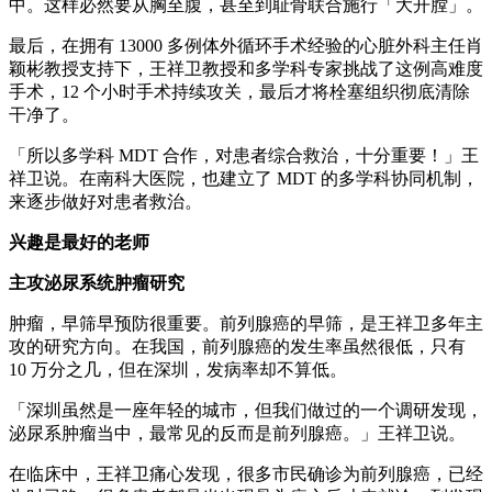
中。这样必然要从胸至腹，甚至到耻骨联合施行「大开膛」。
最后，在拥有 13000 多例体外循环手术经验的心脏外科主任肖
颖彬教授支持下，王祥卫教授和多学科专家挑战了这例高难度
手术，12 个小时手术持续攻关，最后才将栓塞组织彻底清除
干净了。
「所以多学科 MDT 合作，对患者综合救治，十分重要！」王
祥卫说。在南科大医院，也建立了 MDT 的多学科协同机制，
来逐步做好对患者救治。
兴趣是最好的老师
主攻泌尿系统肿瘤研究
肿瘤，早筛早预防很重要。前列腺癌的早筛，是王祥卫多年主
攻的研究方向。在我国，前列腺癌的发生率虽然很低，只有
10 万分之几，但在深圳，发病率却不算低。
「深圳虽然是一座年轻的城市，但我们做过的一个调研发现，
泌尿系肿瘤当中，最常见的反而是前列腺癌。」王祥卫说。
在临床中，王祥卫痛心发现，很多市民确诊为前列腺癌，已经