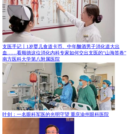
支医手记丨1岁婴儿食道卡币、中年酗酒男子消化道大出
血……看顺德这位消化内科专家如何交出支医的“山海答卷”
南方医科大学第八附属医院
叶剑：一名眼科军医的光明守望
重庆渝州眼科医院