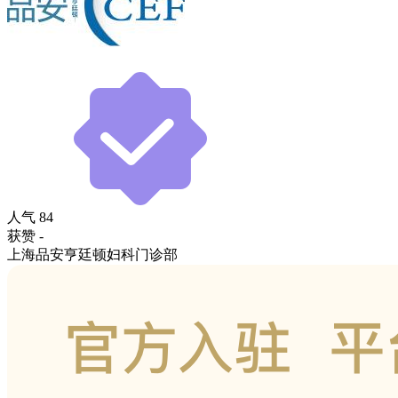
人气
84
获赞
-
上海品安亨廷顿妇科门诊部