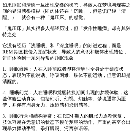
如果睡眠和清醒一旦出现交叠的状态，导致人在梦境与现实之
间的界限感很模糊（即肉体还在「沉睡」，但意识已经「清
醒」），就会有一种「鬼压床」的感觉。
「鬼压床」其实很多人都经历过，但「发作性睡病」却有其独
特之处：
它没有经历「浅睡眠」和「深度睡眠」的渐进过程，而是
REM 期直接侵入觉醒状态，导致人的意识和肢体出现错位，
进而体验到一系列异常的睡眠现象：
1、睡眠瘫痪：人在入睡前或者即将清醒时全身处于瘫痪状
态，表现为不能说话、呼吸困难、肢体不能运动，但意识却是
清醒的。
2、睡眠幻觉：人在睡眠和觉醒转换期间出现的梦境体验，这
些体验生动真实，包括幻听、幻视、幻触等。梦境通常为噩
梦，并伴有周身无力、压迫感和恐惧感等。
3、睡眠行为和结构异常：在 REM 期人的肌张力逐渐恢复，
肢体容易在无意识的状态下模仿梦境的动作。严重的甚至会出
现暴力挥动手臂、拳打脚踢、污言秽语等。