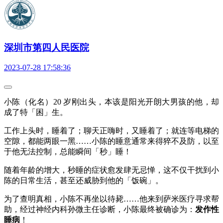
深圳市第四人民医院
2023-07-28 17:58:36
小陈（化名）20 岁刚出头，本该是阳光开朗大男孩的他，却
成了特「困」生。
工作上头时，睡着了；聊天正嗨时，又睡着了；就连等电梯的
空隙，都能两眼一黑……小陈的睡意通常来得猝不及防，以至
于他无法控制，总能瞬间「秒」睡！
随着年龄的增大，秒睡的症状愈发肆无忌惮，这不仅干扰到小
陈的日常生活，甚至还威胁到他的「饭碗」。
为了查明真相，小陈不再坐以待毙……他来到萨米医疗寻求帮
助，经过神经内科孙微主任诊断，小陈最终被确诊为：
发作性
睡病
！