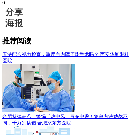
0
推荐阅读
无法配合视力检查，重度白内障还能手术吗？
西安华厦眼科
医院
合肥持续高温，警惕「热中风」冒充中暑！急救方法截然不
同，千万别搞错
合肥京东方医院