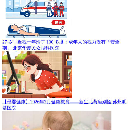
27 岁，近视一年涨了 100 多度：成年人的视力没有「安全
期」
北京华厦民众眼科医院
【母婴健康】2026年7月健康教育——新生儿黄疸别慌
苏州明
基医院