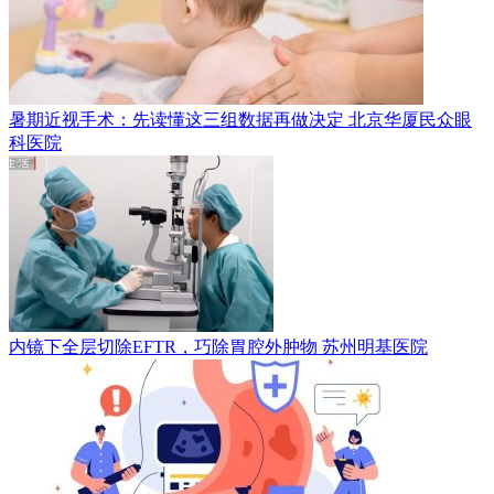
暑期近视手术：先读懂这三组数据再做决定
北京华厦民众眼
科医院
内镜下全层切除EFTR，巧除胃腔外肿物
苏州明基医院