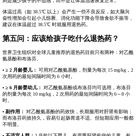
则是减少孩子的不适感，而不是让体温迅速恢复正常。
体温过高（如 38.5℃ 以上）会产生一些不良反应，如大脑兴
奋性增加会引起小儿惊厥、消化功能下降会导致食欲不振等，
建议在体温超过 38.5℃ 时就服用退热药。
第五问：应该给孩子吃什么退热药？
世界卫生组织对全球儿童推荐的退热药目前只有两种：对乙酰
氨基酚和布洛芬。
• ≥ 2 月龄婴儿：
可用对乙酰氨基酚，剂量为每次 15 mg/kg，2
次用药的最短间隔时间为 6 小时。
• ≥ 6 月龄婴幼儿：
对乙酰氨基酚或布洛芬均可选用，布洛芬
的剂量为每次 10 mg/kg，2 次用药的最短间隔时间为 6～8 小
时。
• 副作用：
对乙酰氨基酚的药效快，长期服用对肝肾有影响；
而布洛芬药效持久，容易引起肠胃道不适。但短期应用一般都
不明显。
• 不适宜人群：
2 月龄以下婴儿、有严重肝肾疾病的儿童、有