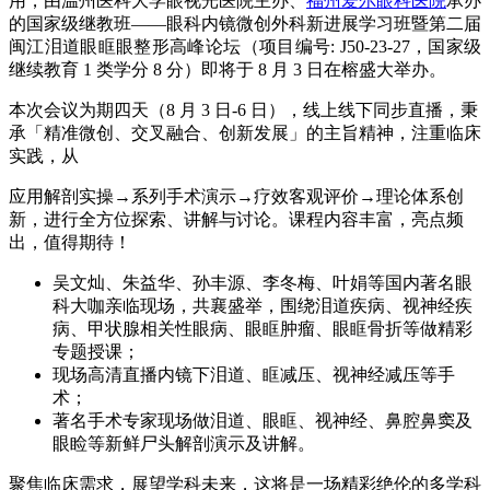
用，由温州医科大学眼视光医院主办、
福州爱尔眼科医院
承办
的国家级继教班——眼科内镜微创外科新进展学习班暨第二届
闽江泪道眼眶眼整形高峰论坛（项目编号: J50-23-27，国家级
继续教育 1 类学分 8 分）即将于 8 月 3 日在榕盛大举办。
本次会议为期四天（8 月 3 日-6 日），线上线下同步直播，秉
承「精准微创、交叉融合、创新发展」的主旨精神，注重临床
实践，从
应用解剖实操→系列手术演示→疗效客观评价→理论体系创
新，进行全方位探索、讲解与讨论。课程内容丰富，亮点频
出，值得期待！
吴文灿、朱益华、孙丰源、李冬梅、叶娟等国内著名眼
科大咖亲临现场，共襄盛举，围绕泪道疾病、视神经疾
病、甲状腺相关性眼病、眼眶肿瘤、眼眶骨折等做精彩
专题授课；
现场高清直播内镜下泪道、眶减压、视神经减压等手
术；
著名手术专家现场做泪道、眼眶、视神经、鼻腔鼻窦及
眼睑等新鲜尸头解剖演示及讲解。
聚焦临床需求，展望学科未来，这将是一场精彩绝伦的多学科