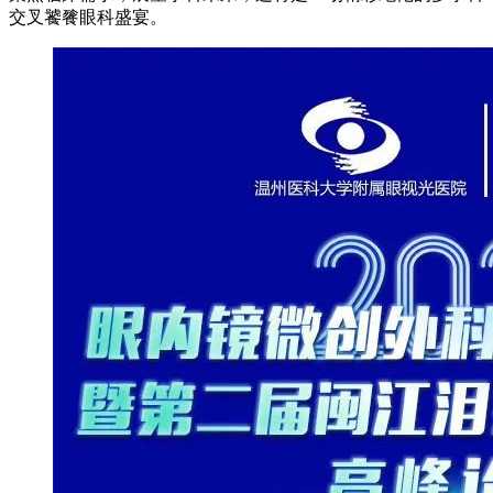
交叉饕餮眼科盛宴。