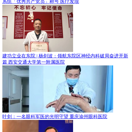
系统「优秀共产党员」称号
医疗发现
建功立业在东院 | 杨剑波：领航东院区神经内科破局奋进开新
篇
西安交通大学第一附属医院
叶剑：一名眼科军医的光明守望
重庆渝州眼科医院