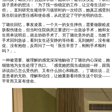
孩子质朴的想法：「为了找一份稳定的工作，让父母生活好一
些」。直到研究生规培学习值班时的一次经历，她真正感受到
医生职业的责任感和使命感，从此坚定了守护光明的信念。
丁璐欣回忆，事发凌晨，一个大一的女生摔伤，需要做眼睑皮
肤裂伤缝合，但当时住院病房正要进行一台急诊手术，她和女
生简单说明后，就去协助手术了。另丁璐欣意外的是，当她下
手术回到急诊，看到女生还安静的等待着，见到她时，没有催
促、没有抱怨，反而问了一句「医生辛苦了，刚刚手术顺利
吗？」。
一种被需要、被理解的感觉深深地触动了丁璐欣内心深处，她
细致地为女生处理了伤口。「感觉她把我当成姐姐一样，跟我
诉说自己怎么受伤的、又有什么担心和顾虑。」丁璐欣说，正
是患者的无助、理解和信任，让她重新看待医生这个职业——
平常而又富有使命。