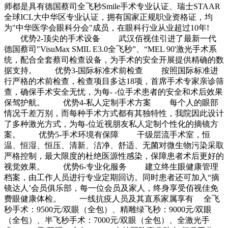
师都是具有德国蔡司全飞秒Smile手术专业认证、瑞士STAAR
全球ICL大中华区专业认证，拥有国家正规职业资格证，均
为"中华医学会眼科分会"成员，在眼科行业从业超过10年!
优势2-顶尖的手术设备 武汉佰视佳引进了最新一代
德国蔡司"VisuMax SMIL E3.0全飞秒”、“MEL 90'激光手术系
统，配合全套蔡司检查设备，为手术的安全开展提供精确的数
据支持。 优势3-国际标准术前检查 按照国际标准进
行严格的术前检查，检查项目多达18项，首席手术专家亲诊筛
查，确保手术安全无忧，为每- -位手术患者的安全和术后效果
保驾护航。 优势4-私人定制手术方案 每个人的眼部
情况千差万别，而每种手术方式都有其独特性，我院因此设计
了多种激光方式，为每-位近视朋友私人定制个性化的摘镜方
案。 优势5-手术环境有保障 干级层流手术室，恒
温、恒湿、恒压、清新、洁净、舒适、无菌对微生物污染采取
严格控制，最大限度的杜绝医源性感染，保障患者术后更好的
视觉效果。 优势6-专业化服务 建立终生眼健康管理
档案，由工作人员进行专业定期回访。同时患者还可加入“摘
镜达人’会员俱乐部，每一位会员及家人，终身享受佰视佳免
费眼健康体检。 一线抗疫人员及其直系家属享有 全飞
秒手术：9500元/双眼（全包）、精雕绿飞秒：9000元/双眼
（全包）、半飞秒手术：7000元/双眼（全包）、全激光手