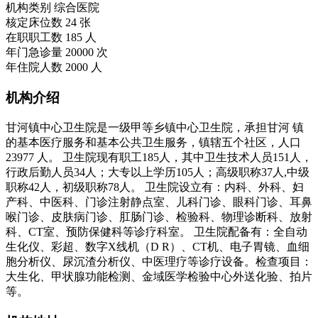
机构类别
综合医院
核定床位数
24 张
在职职工数
185 人
年门急诊量
20000 次
年住院人数
2000 人
机构介绍
甘河镇中心卫生院是一级甲等乡镇中心卫生院，承担甘河 镇
的基本医疗服务和基本公共卫生服务，镇辖五个社区，人口
23977 人。 卫生院现有职工185人，其中卫生技术人员151人，
行政后勤人员34人；大专以上学历105人；高级职称37人,中级
职称42人，初级职称78人。 卫生院设立有：内科、外科、妇
产科、中医科、门诊注射静点室、儿科门诊、眼科门诊、耳鼻
喉门诊、皮肤病门诊、肛肠门诊、检验科、物理诊断科、放射
科、CT室、预防保健科等诊疗科室。 卫生院配备有：全自动
生化仪、彩超、数字X线机（D R）、CT机、电子胃镜、血细
胞分析仪、尿沉渣分析仪、中医理疗等诊疗设备。检查项目：
大生化、甲状腺功能检测、金域医学检验中心外送化验、拍片
等。