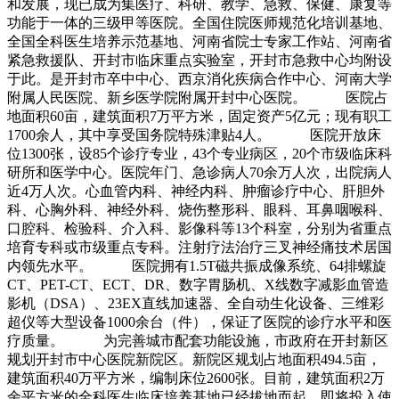
和发展，现已成为集医疗、科研、教学、急救、保健、康复等
功能于一体的三级甲等医院。全国住院医师规范化培训基地、
全国全科医生培养示范基地、河南省院士专家工作站、河南省
紧急救援队、开封市临床重点实验室，开封市急救中心均附设
于此。是开封市卒中中心、西京消化疾病合作中心、河南大学
附属人民医院、新乡医学院附属开封中心医院。 医院占
地面积60亩，建筑面积7万平方米，固定资产5亿元；现有职工
1700余人，其中享受国务院特殊津贴4人。 医院开放床
位1300张，设85个诊疗专业，43个专业病区，20个市级临床科
研所和医学中心。医院年门、急诊病人70余万人次，出院病人
近4万人次。心血管内科、神经内科、肿瘤诊疗中心、肝胆外
科、心胸外科、神经外科、烧伤整形科、眼科、耳鼻咽喉科、
口腔科、检验科、介入科、影像科等13个科室，分别为省重点
培育专科或市级重点专科。注射疗法治疗三叉神经痛技术居国
内领先水平。 医院拥有1.5T磁共振成像系统、64排螺旋
CT、PET-CT、ECT、DR、数字胃肠机、X线数字减影血管造
影机（DSA）、23EX直线加速器、全自动生化设备、三维彩
超仪等大型设备1000余台（件），保证了医院的诊疗水平和医
疗质量。 为完善城市配套功能设施，市政府在开封新区
规划开封市中心医院新院区。新院区规划占地面积494.5亩，
建筑面积40万平方米，编制床位2600张。目前，建筑面积2万
余平方米的全科医生临床培养基地已经拔地而起，即将投入使