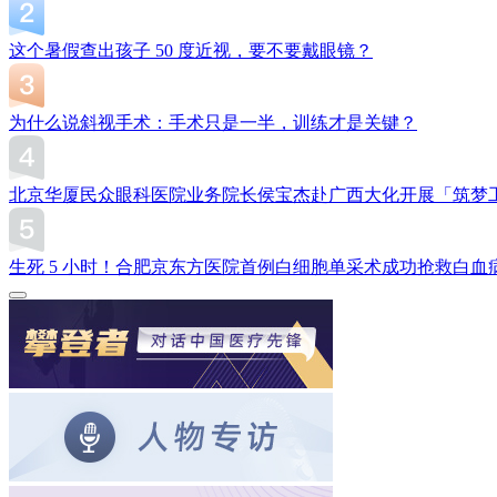
这个暑假查出孩子 50 度近视，要不要戴眼镜？
为什么说斜视手术：手术只是一半，训练才是关键？
北京华厦民众眼科医院业务院长侯宝杰赴广西大化开展「筑梦
生死 5 小时！合肥京东方医院首例白细胞单采术成功抢救白血