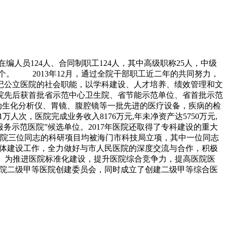
编人员124人、合同制职工124人，其中高级职称25人，中级
1个。 2013年12月，通过全院干部职工近二年的共同努力，
记公立医院的社会职能，以学科建设、人才培养、绩效管理和文
院先后获首批省示范中心卫生院、省节能示范单位、省首批示范
动生化分析仪、胃镜、腹腔镜等一批先进的医疗设备，疾病的检
万人次，医院完成业务收入8176万元,年未净资产达5750万元,
优质服务示范医院”候选单位。2017年医院还取得了专科建设的重大
另医院三位同志的科研项目均被海门市科技局立项，其中一位同志
合体建设工作，全力做好与市人民医院的深度交流与合作，积极
。 为推进医院标准化建设，提升医院综合竞争力，提高医院医
长的医院二级甲等医院创建委员会，同时成立了创建二级甲等综合医