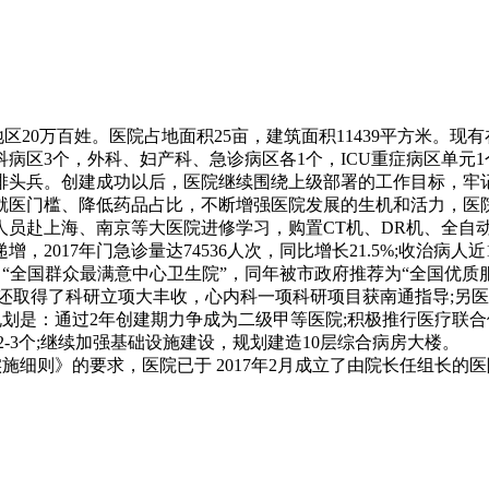
0万百姓。医院占地面积25亩，建筑面积11439平方米。现有在
内科病区3个，外科、妇产科、急诊病区各1个，ICU重症病区单元
排头兵。创建成功以后，医院继续围绕上级部署的工作目标，牢
就医门槛、降低药品占比，不断增强医院发展的生机和活力，医
人员赴上海、南京等大医院进修学习，购置CT机、DR机、全自
17年门急诊量达74536人次，同比增长21.5%;收治病人近1
年度获评 “全国群众最满意中心卫生院”，同年被市政府推荐为“全国
医院还取得了科研立项大丰收，心内科一项科研项目获南通指导;
划是：通过2年创建期力争成为二级甲等医院;积极推行医疗联
2-3个;继续加强基础设施建设，规划建造10层综合病房大楼
)实施细则》的要求，医院已于 2017年2月成立了由院长任组