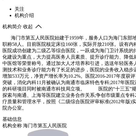
关注
机构介绍
机构简介
收起
海门市第五人民医院始建于1959年，服务人口为海门东部地区2
职称58人。目前医院核定床位160张，实际开放210张。设有
医院成功创建为二级乙等综合医院，一跃成为海门卫计系统的
化建设为重点，大力提高医务人员素质、提升诊疗能力、降低
中医馆等荣誉称号。通过加大人才培养和引进，选送年轻医务
测技术和业务诊疗能力有了长足的进步，医院的业务收入稳步递增，20
增加533万元，净资产增长率为10.2%。医院2016-2017
突破，消化内科11月被确认为南通市临床特色专科;2017年
的科研项目同时被南通市科技局立项。 医院的“十三五”规
探索与南通、上海等医院建立业务合作关系;争创市级重点专科
疗质量和管理水平，按照《二级综合医院评审标准(2012年版
院办公室。
基础信息
机构全称
海门市第五人民医院