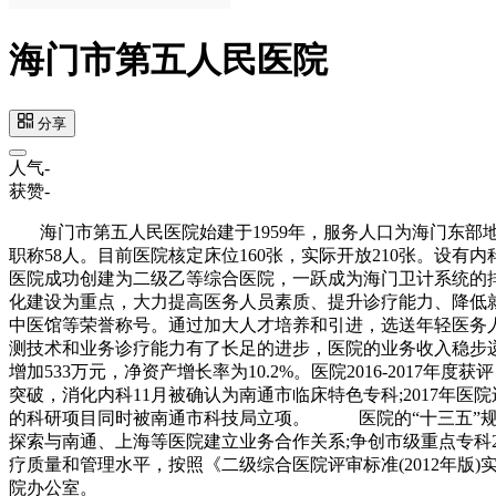
海门市第五人民医院
分享
人气
-
获赞
-
海门市第五人民医院始建于1959年，服务人口为海门东部地区2
职称58人。目前医院核定床位160张，实际开放210张。设有
医院成功创建为二级乙等综合医院，一跃成为海门卫计系统的
化建设为重点，大力提高医务人员素质、提升诊疗能力、降低
中医馆等荣誉称号。通过加大人才培养和引进，选送年轻医务
测技术和业务诊疗能力有了长足的进步，医院的业务收入稳步递增，20
增加533万元，净资产增长率为10.2%。医院2016-2017
突破，消化内科11月被确认为南通市临床特色专科;2017年
的科研项目同时被南通市科技局立项。 医院的“十三五”规
探索与南通、上海等医院建立业务合作关系;争创市级重点专科
疗质量和管理水平，按照《二级综合医院评审标准(2012年版
院办公室。