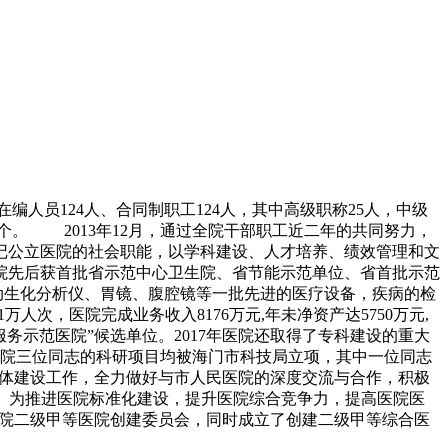
编人员124人、合同制职工124人，其中高级职称25人，中级
1个。 2013年12月，通过全院干部职工近二年的共同努力，
记公立医院的社会职能，以学科建设、人才培养、绩效管理和文
院先后获首批省示范中心卫生院、省节能示范单位、省首批示范
动生化分析仪、胃镜、腹腔镜等一批先进的医疗设备，疾病的检
万人次，医院完成业务收入8176万元,年未净资产达5750万元,
优质服务示范医院”候选单位。2017年医院还取得了专科建设的重大
另医院三位同志的科研项目均被海门市科技局立项，其中一位同志
合体建设工作，全力做好与市人民医院的深度交流与合作，积极
。 为推进医院标准化建设，提升医院综合竞争力，提高医院医
长的医院二级甲等医院创建委员会，同时成立了创建二级甲等综合医