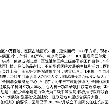
0万百姓。医院占地面积25亩，建筑面积11439平方米。现有在
内科病区3个，外科、妇产科、急诊病区各1个，ICU重症病区单元
排头兵。创建成功以后，医院继续围绕上级部署的工作目标，牢
就医门槛、降低药品占比，不断增强医院发展的生机和活力，医
人员赴上海、南京等大医院进修学习，购置CT机、DR机、全自
17年门急诊量达74536人次，同比增长21.5%;收治病人近1
年度获评 “全国群众最满意中心卫生院”，同年被市政府推荐为“全国
医院还取得了科研立项大丰收，心内科一项科研项目获南通指导;
划是：通过2年创建期力争成为二级甲等医院;积极推行医疗联
2-3个;继续加强基础设施建设，规划建造10层综合病房大楼
)实施细则》的要求，医院已于 2017年2月成立了由院长任组