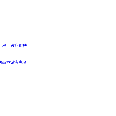
工程」医疗帮扶
病高危淤滞患者