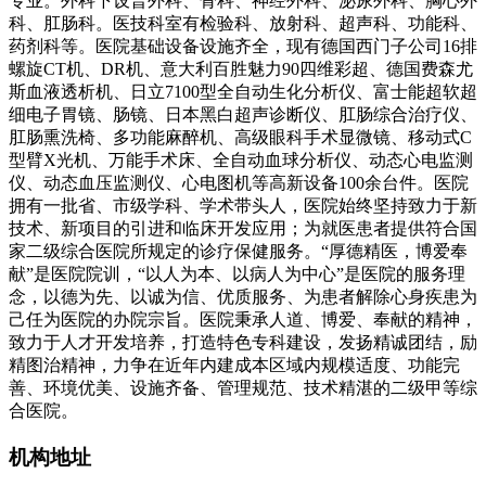
专业。外科下设普外科、骨科、神经外科、泌尿外科、胸心外
科、肛肠科。医技科室有检验科、放射科、超声科、功能科、
药剂科等。医院基础设备设施齐全，现有德国西门子公司16排
螺旋CT机、DR机、意大利百胜魅力90四维彩超、德国费森尤
斯血液透析机、日立7100型全自动生化分析仪、富士能超软超
细电子胃镜、肠镜、日本黑白超声诊断仪、肛肠综合治疗仪、
肛肠熏洗椅、多功能麻醉机、高级眼科手术显微镜、移动式C
型臂X光机、万能手术床、全自动血球分析仪、动态心电监测
仪、动态血压监测仪、心电图机等高新设备100余台件。医院
拥有一批省、市级学科、学术带头人，医院始终坚持致力于新
技术、新项目的引进和临床开发应用；为就医患者提供符合国
家二级综合医院所规定的诊疗保健服务。“厚德精医，博爱奉
献”是医院院训，“以人为本、以病人为中心”是医院的服务理
念，以德为先、以诚为信、优质服务、为患者解除心身疾患为
己任为医院的办院宗旨。医院秉承人道、博爱、奉献的精神，
致力于人才开发培养，打造特色专科建设，发扬精诚团结，励
精图治精神，力争在近年内建成本区域内规模适度、功能完
善、环境优美、设施齐备、管理规范、技术精湛的二级甲等综
合医院。
机构地址