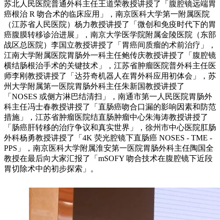
苏北人民医院普通外科主任王道荣教授讲授了「腹腔镜远端胃
癌根治 R 吻合术的临床应用」，南京医科大学第一附属医院
（江苏省人民医院）杨力教授讲授了「微创和免疫时代下的胃
癌腹膜转移诊治进展」，南京大学医学院附属金陵医院（东部
战区总医院）李国立教授讲授了「胃癌间质瘤的术前治疗」，
江南大学附属医院胃肠外一科主任鲍传庆教授讲授了「腹腔镜
横结肠根治手术的关键技术」，江苏省肿瘤医院普外科主任医
师李刚教授讲授了「达芬奇机器人在胃外科应用初体会」，苏
州大学附属第一医院胃肠外科主任朱新国教授讲授了
「NOSES 或侧方淋巴结清扫」，南通市第一人民医院胃肠外
科主任冯士春教授讲授了「直肠癌吻合口漏的影响因素和防范
措施」，江苏省肿瘤医院结直肠肿瘤中心朱海涛教授讲授了
「肠癌肝转移的治疗争议和真实世界」，徐州市中心医院肛肠
外科杨勇教授讲授了「4K 荧光腔镜下直肠癌 NOSES - TME -
PPS」，南京医科大学附属淮安第一医院胃肠外科主任陶国全
教授在最后向大家汇报了「mSOFY 吻合技术在腹腔镜下近段
胃切除术中的初步探索」。