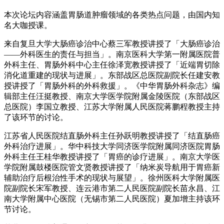
本次论坛内容涵盖胃肠道肿瘤领域的各类热点问题，由国内知
名大咖授课。
来自复旦大学大肠癌诊治中心蔡三军教授讲授了「大肠癌诊治
——外科医生的责任与担当」。南京医科大学第一附属医院普
外科主任、胃肠外科中心主任徐泽宽教授讲授了「近端胃切除
消化道重建的现状与进展」。东部战区总医院副院长任建安教
授讲授了「胃肠外科的外科救援」。《中华胃肠外科杂志》编
辑部主任汪挺教授、南京大学医学院附属金陵医院（东部战区
总医院）李国立教授、江苏大学附属人民医院蒋鹏程教授主持
了该环节的讨论。
江苏省人民医院结直肠外科主任孙跃明教授讲授了「结直肠癌
外科治疗进展」。华中科技大学同济医学院附属同济医院胃肠
外科主任王桂华教授讲授了「胃癌的诊疗进展」。南京大学医
学院附属鼓楼医院管文贤教授讲授了「纳米炭导航用于胃癌新
辅助治疗后根治性手术的现状与展望」。徐州医科大学附属医
院副院长宋军教授、连云港市第二人民医院副院长苗永昌、江
南大学附属中心医院（无锡市第二人民医院）夏加增主持该环
节讨论。