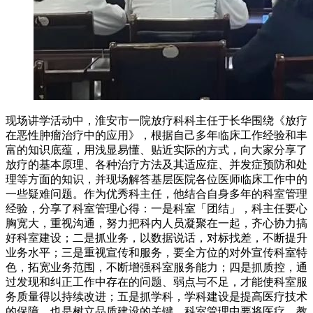
现场讲学活动中，淮安市一院放疗科科主任于长华围绕《放疗
在恶性肿瘤治疗中的应用》，根据自己多年临床工作经验和丰
富的知识底蕴，用浅显易懂、贴近实际的方式，向大家分享了
放疗的基本原理、各种治疗方法及其适应症、并发症预防和处
理等方面的知识，并现场解答基层医院各位医师临床工作中的
一些疑难问题。作为优秀科主任，他结合自身多年的科室管理
经验，分享了科室管理心得：一是科室「团结」，科主任要心
胸宽大，重视沟通，努力把科内人员凝聚在一起，齐心协力搞
好科室建设；二是抓业务，以数据说话，对标找差，不断提升
业务水平；三是重视宣传和服务，要全方位的对外宣传科室特
色，拓宽业务范围，不断增强科室服务能力；四是抓质控，通
过发现和纠正工作中存在的问题、弱点与不足，才能使科室服
务质量得以持续改进；五是抓学科，学科建设是提高医疗技术
的保障，也是树立品质建设的关键，科室管理中要将医疗、教