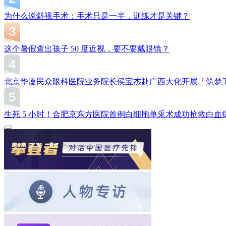
为什么说斜视手术：手术只是一半，训练才是关键？
这个暑假查出孩子 50 度近视，要不要戴眼镜？
北京华厦民众眼科医院业务院长侯宝杰赴广西大化开展「筑梦
生死 5 小时！合肥京东方医院首例白细胞单采术成功抢救白血