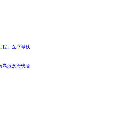
工程」医疗帮扶
病高危淤滞患者