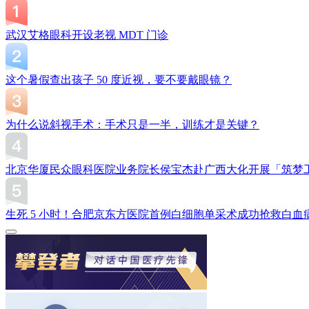
武汉艾格眼科开设老视 MDT 门诊
这个暑假查出孩子 50 度近视，要不要戴眼镜？
为什么说斜视手术：手术只是一半，训练才是关键？
北京华厦民众眼科医院业务院长侯宝杰赴广西大化开展「筑梦
生死 5 小时！合肥京东方医院首例白细胞单采术成功抢救白血