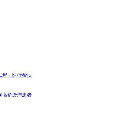
工程」医疗帮扶
病高危淤滞患者