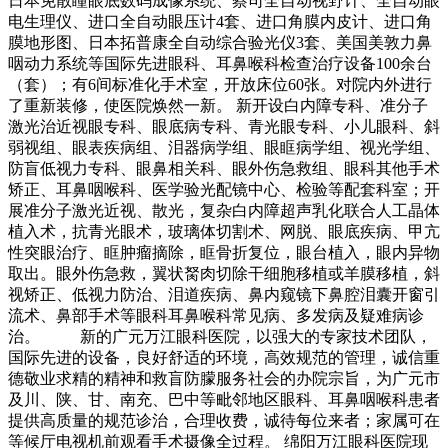
日本免散瞳眼底数码成像系统、蔡司全自动视野计、全自动眼
电生理仪、进口全自动眼压计4套、进口角膜内皮计、进口角
膜地形图、日本拓普康全自动综合验光仪3套、美国美敦力鼻
咽动力系统等国际先进眼科、耳鼻喉科检查治疗设备100余台
（套）；有6间标准化手术室，开放床位60张。对院内外进行
了重新装修，使医院焕然一新。 新开设白内障专科、准分子
激光治近视眼专科、眼底病专科、青光眼专科、小儿眼科、斜
弱视组、眼表疾病组、泪器病学组、眼眶病学组、视光学组、
防盲低视力专科、眼鼻相关科、眼外伤急救组、眼科其他手术
矫正、耳鼻咽喉科、医学验光配镜中心、检验等配套科室；开
展准分子激光近视、散光，复杂白内障超声乳化联合人工晶体
植入术，抗青光眼术，玻璃体切割术、网脱、眼底疾病、甲亢
性突眼治疗、眶肿瘤摘除，眶骨折复位，眼台植入，眼内异物
取出。眼外伤急救，翼状胬肉切除干细胞移植或羊膜移植，斜
视矫正、低视力防治、泪道疾病、鼻内窥镜下鼻腔泪囊开窗引
流术、鼻部手术等眼科耳鼻喉科常见病、多发病及疑难病诊
治。 新的广元万江眼科医院，以强大的专家技术团队，
国际先进的设备，良好舒适的环境，高效规范的管理，诚信重
德敬业求精的精神和救盲防朦服务社会的办院宗旨，为广元市
及川、陕、甘、南充、巴中等毗邻地区眼科、耳鼻咽喉科患者
提供高质量的规范诊治，合理收费，诚待每位来者；家属可在
等候厅电视机前观看手术摄像全过程。 绵阳万江眼科医院现