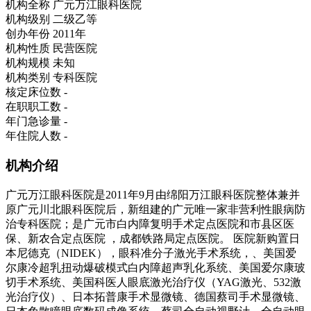
机构全称
广元万江眼科医院
机构级别
二级乙等
创办年份
2011年
机构性质
民营医院
机构规模
未知
机构类别
专科医院
核定床位数
-
在职职工数
-
年门急诊量
-
年住院人数
-
机构介绍
广元万江眼科医院是2011年9月由绵阳万江眼科医院整体兼并
原广元川北眼科医院后，新组建的广元唯一家非营利性眼病防
治专科医院；是广元市白内障复明手术定点医院和市县区医
保、新农合定点医院 ，成都铁路局定点医院。 医院新购置日
本尼德克（NIDEK），眼科准分子激光手术系统，、美国爱
尔康冷超乳扭动爆破模式白内障超声乳化系统、美国爱尔康玻
切手术系统、美国科医人眼底激光治疗仪（YAG激光、532激
光治疗仪）、日本拓普康手术显微镜、德国蔡司手术显微镜、