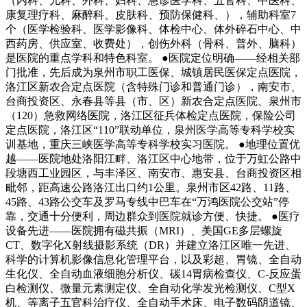
（内科、儿科、外科、妇科、急诊医学科、五官科、中医科、
康复理疗科、麻醉科、皮肤科、预防保健科、），辅助科室7
个（医学检验科、医学影像科、体检中心、体外碎石中心、中
西药房、供应室、收费处），创伤外科（骨科、普外、脑科）
是医院的重点学科和特色科室。 ●医院定位明确——经相关部
门批准，先后成为泉州市职工医保、城镇居民医保定点医院，
洛江区新农合定点医院（含特殊门诊和普通门诊），南安市、
台商投资区、永春县等县（市、区）新农合定点医院、泉州市
（120）急救网络医院，洛江区征兵体检定点医院，保险公司
定点医院，洛江区“110”联动单位，泉州医学高等专科学校实
训基地，重庆三峡医学高等专科学校实习医院。 ●地理位置优
越——医院地处洛阳江畔、洛江区中心地带，位于万虹公路中
段塘西工业园区，与丰泽区、南安市、惠安县、台商投资区相
毗邻，距高速公路洛江出口约1公里。泉州市区42路、11路、
45路、43路公交车及罗马专线中巴车在“万鸿医院公交站”停
靠，交通十分便利，周边群众到医院就诊方便、快捷。 ●医疗
设备先进——医院拥有磁共振（MRI）、美国GE多层螺旋
CT、数字化X射线摄影系统（DR）并建立洛江区唯一先进、
科学的计算机影像信息化管理平台，以及彩超、胃镜、全自动
生化仪、全自动血液细胞分析仪、碳14胃病检查仪、C-反应蛋
白检测仪、微量元素测定仪、全自动化学发光检测仪、C型X
机、等离子五官科治疗仪、全自动手术床、电子数码阴道镜、