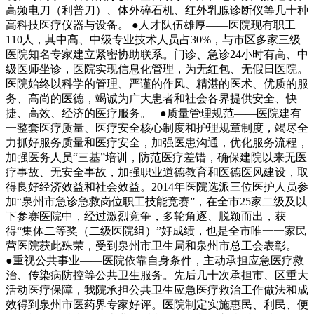
高频电刀（利普刀）、体外碎石机、红外乳腺诊断仪等几十种
高科技医疗仪器与设备。 ●人才队伍雄厚——医院现有职工
110人，其中高、中级专业技术人员占30%，与市区多家三级
医院知名专家建立紧密协助联系。门诊、急诊24小时有高、中
级医师坐诊，医院实现信息化管理，为无红包、无假日医院。
医院始终以科学的管理、严谨的作风、精湛的医术、优质的服
务、高尚的医德，竭诚为广大患者和社会各界提供安全、快
捷、高效、经济的医疗服务。 ●质量管理规范——医院建有
一整套医疗质量、医疗安全核心制度和护理规章制度，竭尽全
力抓好服务质量和医疗安全，加强医患沟通，优化服务流程，
加强医务人员“三基”培训，防范医疗差错，确保建院以来无医
疗事故、无安全事故，加强职业道德教育和医德医风建设，取
得良好经济效益和社会效益。2014年医院选派三位医护人员参
加“泉州市急诊急救岗位职工技能竞赛”，在全市25家二级及以
下参赛医院中，经过激烈竞争，多轮角逐、脱颖而出，获
得“集体二等奖（二级医院组）”好成绩，也是全市唯一一家民
营医院获此殊荣，受到泉州市卫生局和泉州市总工会表彰。
●重视公共事业——医院依靠自身条件，主动承担应急医疗救
治、传染病防控等公共卫生服务。先后几十次承担市、区重大
活动医疗保障，我院承担公共卫生应急医疗救治工作做法和成
效得到泉州市医药界专家好评。医院制定实施惠民、利民、便