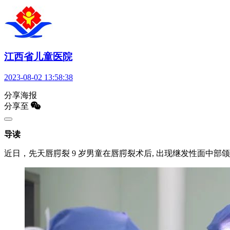
江西省儿童医院
2023-08-02 13:58:38
分享海报
分享至
导读
近日，先天唇腭裂 9 岁男童在唇腭裂术后, 出现继发性面中部