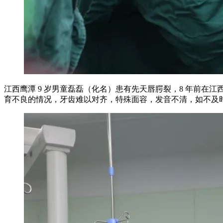
江西鹰潭 9 岁男童磊磊（化名）患有先天唇腭裂，8 年前
育不良的情况，牙齿难以对齐，特殊面容，发音不清，如不及