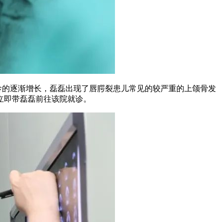
年龄的逐渐增长，磊磊出现了唇腭裂患儿常见的较严重的上颌骨发
立即带磊磊前往该院就诊。