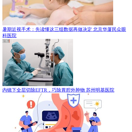
暑期近视手术：先读懂这三组数据再做决定
北京华厦民众眼
科医院
内镜下全层切除EFTR，巧除胃腔外肿物
苏州明基医院