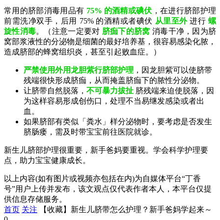
常用的脐部消毒用品有
75% 的酒精或碘伏
，在进行脐部护理
前需洗净双手，后用 75% 的酒精或者碘伏
从里至外
进行
螺
旋性消毒
。（注意一定要对
脐痂下的脐窝
消毒干净，因为脐
窝部浆液性的分泌物是细菌的最好培养基，很容易感染化脓，
造成脐部的蜂窝组织炎，甚至引起败血症。）
严禁使用外用龙胆紫行脐部护理
，因龙胆紫可以使脐带
残端很快形成脐痂，从而掩盖脐痂下的脓性分泌物。
让脐带自然脱落，
不可暴力拔扯
脐残端来迫使脱落，因
为这样容易形成创伤口，处理不当易继发感染或者出
血。
如果脐部有类似「粪水」样分泌物时，要考虑是否发生
脐肠瘘，需及时带宝宝前往医院就诊。
新生儿脐部护理很重要，新手爸妈要重视。学会科学护理要
点，助力宝宝健康成长。
以上内容(如有图片或视频亦包括在内)为自媒体平台“丁香
号”用户上传并发布，该文观点仅代表作者本人，本平台仅提
供信息存储服务。
首页
关注
【收藏】新生儿脐带怎么护理？新手爸妈学起来～
0