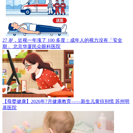
27 岁，近视一年涨了 100 多度：成年人的视力没有「安全
期」
北京华厦民众眼科医院
【母婴健康】2026年7月健康教育——新生儿黄疸别慌
苏州明
基医院