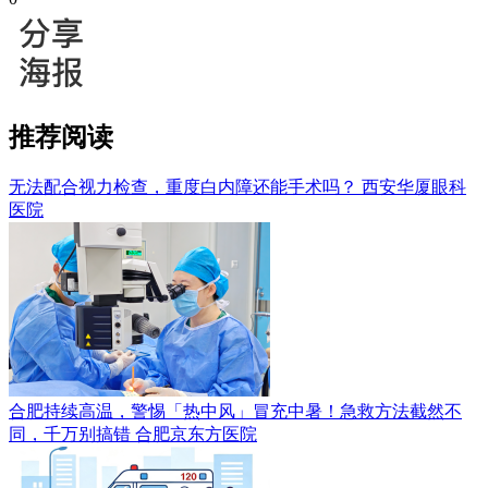
推荐阅读
无法配合视力检查，重度白内障还能手术吗？
西安华厦眼科
医院
合肥持续高温，警惕「热中风」冒充中暑！急救方法截然不
同，千万别搞错
合肥京东方医院