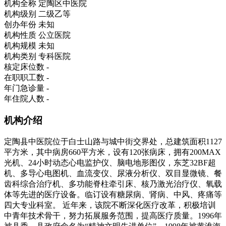
机构全称
定陶区中医院
机构级别
二级乙等
创办年份
未知
机构性质
公立医院
机构规模
未知
机构类别
专科医院
核定床位数
-
在职职工数
-
年门急诊量
-
年住院人数
-
机构介绍
定陶县中医院位于白士山路与城中街交界处，总建筑面积1127
平方米，其中病房660平方米，设有120张病床，拥有200MAX
光机、24小时动态心电监护仪、脑电地形图仪，东芝32BF超
机、多导心电图机、血流变仪、尿液分析仪、双目显微镜、餐
齿科综合治疗机、多功能脊柱牵引床、核乃激光治疗仪、氧载
体等先进的医疗设备。临订设有糖尿病、肾病、中风、疼痛等
四大专业科室。 近年来，该院不断深化医疗改革，积极培训
中青年技术骨干，努力拓展服务范围，提高医疗质量。1996年