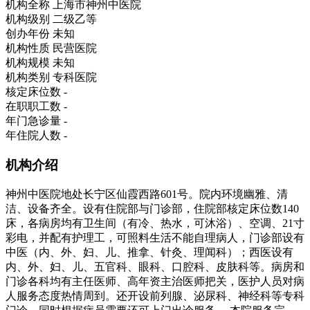
机构全称
上海市神州中医院
机构级别
二级乙等
创办年份
未知
机构性质
民营医院
机构规模
未知
机构类别
专科医院
核定床位数
-
在职职工数
-
年门急诊量
-
年住院人数
-
机构介绍
神州中医院地处长宁区仙霞西路601号。院内环境幽雅、清
洁、设备齐全。设有住院部与门诊部，住院部核定床位数140
床，各病房均有卫生间（有冷、热水，可沐浴）、空调、21寸
彩电，并配有护理工，可照料生活不能自理病人，门诊部设有
中医（内、外、妇、儿、推拿、针灸、理闻科）；西医设有
内、外、妇、儿、五官科、眼科、口腔科、皮肤科等。病房和
门诊各科均有主任医师、高年资主治医师把关，医护人员对病
人服务态度热情周到。还开设前列腺、泌尿科、神经科等专科