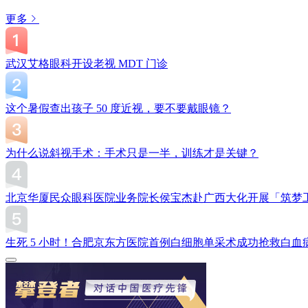
更多
武汉艾格眼科开设老视 MDT 门诊
这个暑假查出孩子 50 度近视，要不要戴眼镜？
为什么说斜视手术：手术只是一半，训练才是关键？
北京华厦民众眼科医院业务院长侯宝杰赴广西大化开展「筑梦
生死 5 小时！合肥京东方医院首例白细胞单采术成功抢救白血