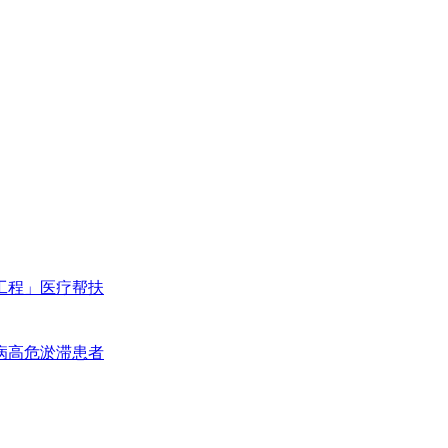
工程」医疗帮扶
病高危淤滞患者