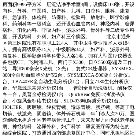
房面积9996平方米，层流洁净手术室3间，设病床100张，开设
内科、外科、中医科、妇产科、儿科、口腔科、眼科、康复
科、急诊科、体检科、防保科、检验科、放射科、医学影像
科、药剂科等一级科室，还开设心血管内科、神经内科、糖尿
病科、消化内科、呼吸内科、泌尿外科、骨外科等二级专业科
室，开设内科、外科、妇产科三个病区。 北京市通州
区第三医院现有在职职工214人，其中卫生专业技术人员184
人，拥有高级职称15人，中级职称34人，妇产科、泌尿外科、
康复科、医学影像科学科带头人各1名，拥有大型医疗仪器设
备包括CT、飞利浦非凡、西门子X300、日立5500彩超及工作
站，导津800毫安X光机（X光）、复式CR处理器，SYSMEX-
800i全自动血细胞分析仪2台，SYSMEXCA-500凝血分析仪1
台、TBA40FR全自动生化分析仪1台，日立7180生化分析仪1
台、华晟源尿常规分析仪1台，，普朗全自动洗板机、酶标仪
各一台，奥普金标检测仪1台，QuickRead免疫比浊读书仪1
台，小旋风金标读书仪1台，SLD-938电解质分析仪1台、
HOLTER、腹腔镜、经皮肾镜、输尿管镜、膀胱镜、等离子电
切镜、钬激光、阴道镜、体外碎石机等，年门诊人次20万。医
院继续承担通州区老年病管理工作，未来发展方向为以老年疾
病、神经内科、泌尿外科、妇产科学、康复医疗等为特色的二
级综合医院，打造通州西南部康复医疗中心，同时承担地区社