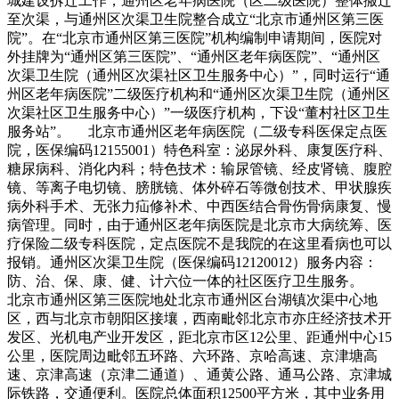
城建设拆迁工作，通州区老年病医院（区二级医院）整体搬迁
至次渠，与通州区次渠卫生院整合成立“北京市通州区第三医
院”。在“北京市通州区第三医院”机构编制申请期间，医院对
外挂牌为“通州区第三医院”、“通州区老年病医院”、“通州区
次渠卫生院（通州区次渠社区卫生服务中心）”，同时运行“通
州区老年病医院”二级医疗机构和“通州区次渠卫生院（通州区
次渠社区卫生服务中心）”一级医疗机构，下设“董村社区卫生
服务站”。 北京市通州区老年病医院（二级专科医保定点医
院，医保编码12155001）特色科室：泌尿外科、康复医疗科、
糖尿病科、消化内科；特色技术：输尿管镜、经皮肾镜、腹腔
镜、等离子电切镜、膀胱镜、体外碎石等微创技术、甲状腺疾
病外科手术、无张力疝修补术、中西医结合骨伤骨病康复、慢
病管理。同时，由于通州区老年病医院是北京市大病统筹、医
疗保险二级专科医院，定点医院不是我院的在这里看病也可以
报销。通州区次渠卫生院（医保编码12120012）服务内容：
防、治、保、康、健、计六位一体的社区医疗卫生服务。
北京市通州区第三医院地处北京市通州区台湖镇次渠中心地
区，西与北京市朝阳区接壤，西南毗邻北京市亦庄经济技术开
发区、光机电产业开发区，距北京市区12公里、距通州中心15
公里，医院周边毗邻五环路、六环路、京哈高速、京津塘高
速、京津高速（京津二通道）、通黄公路、通马公路、京津城
际铁路，交通便利。医院总体面积12500平方米，其中业务用