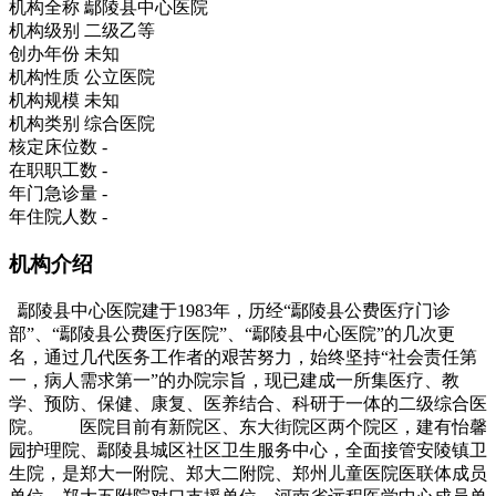
机构全称
鄢陵县中心医院
机构级别
二级乙等
创办年份
未知
机构性质
公立医院
机构规模
未知
机构类别
综合医院
核定床位数
-
在职职工数
-
年门急诊量
-
年住院人数
-
机构介绍
鄢陵县中心医院建于1983年，历经“鄢陵县公费医疗门诊
部”、“鄢陵县公费医疗医院”、“鄢陵县中心医院”的几次更
名，通过几代医务工作者的艰苦努力，始终坚持“社会责任第
一，病人需求第一”的办院宗旨，现已建成一所集医疗、教
学、预防、保健、康复、医养结合、科研于一体的二级综合医
院。 医院目前有新院区、东大街院区两个院区，建有怡馨
园护理院、鄢陵县城区社区卫生服务中心，全面接管安陵镇卫
生院，是郑大一附院、郑大二附院、郑州儿童医院医联体成员