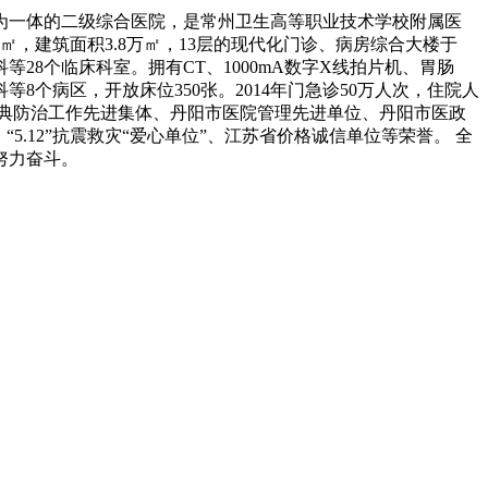
复为一体的二级综合医院，是常州卫生高等职业技术学校附属医
，建筑面积3.8万㎡，13层的现代化门诊、病房综合大楼于
等28个临床科室。拥有CT、1000mA数字X线拍片机、胃肠
个病区，开放床位350张。2014年门急诊50万人次，住院人
市非典防治工作先进集体、丹阳市医院管理先进单位、丹阳市医政
.12”抗震救灾“爱心单位”、江苏省价格诚信单位等荣誉。 全
努力奋斗。