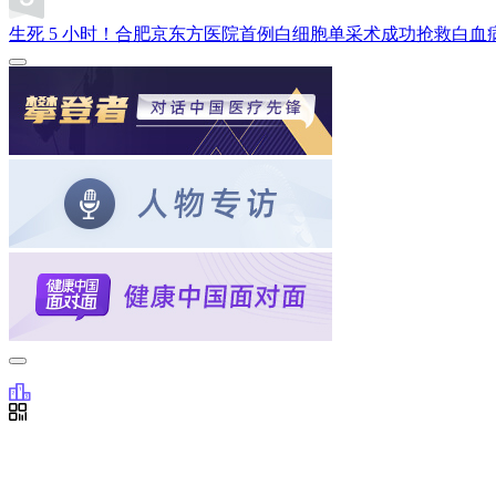
生死 5 小时！合肥京东方医院首例白细胞单采术成功抢救白血