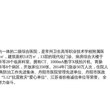
复为一体的二级综合医院，是常州卫生高等职业技术学校附属医
，建筑面积3.8万㎡，13层的现代化门诊、病房综合大楼于
等28个临床科室。拥有CT、1000mA数字X线拍片机、胃肠
个病区，开放床位350张。2014年门急诊50万人次，住院人
市非典防治工作先进集体、丹阳市医院管理先进单位、丹阳市医政
.12”抗震救灾“爱心单位”、江苏省价格诚信单位等荣誉。 全
努力奋斗。