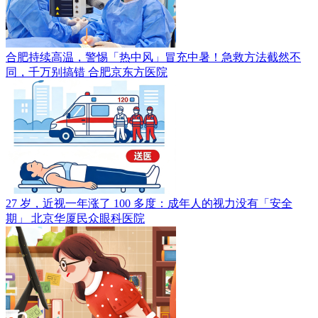
合肥持续高温，警惕「热中风」冒充中暑！急救方法截然不
同，千万别搞错
合肥京东方医院
27 岁，近视一年涨了 100 多度：成年人的视力没有「安全
期」
北京华厦民众眼科医院