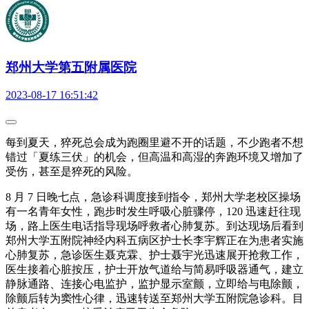
郑州大学第五附属医院
2023-08-17 16:51:42
每到夏天，猝死总会成为跑圈里避不开的话题，不少跑者不想
错过「夏练三伏」的机会，但高温和高湿的奔跑环境又增加了
受伤，甚至是猝死的风险。
8 月 7 日晚七点，急诊科调度接到指令，郑州大学老校区操场
有一名青年女性，跑步时发生呼吸心脏骤停，120 迅速赶往现
场，路上医生电话指导现场呼救者心肺复苏。到达现场后看到
郑州大学五附院神经内科五病区护士长李宇辉正在为患者实施
心肺复苏，急诊医生聂克霖、护士聂宇光迅速展开抢救工作，
医生接着心脏按压，护士开放气道给与简易呼吸器通气，建立
静脉通路、连接心电监护，监护显示室颤，立即给与电除颤，
除颤后转为窦性心律，迅速转送至郑州大学五附院急诊科。目