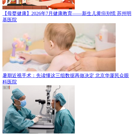
【母婴健康】2026年7月健康教育——新生儿黄疸别慌
苏州明
基医院
暑期近视手术：先读懂这三组数据再做决定
北京华厦民众眼
科医院