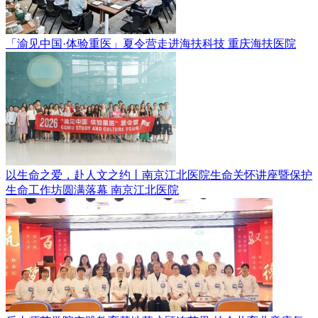
「渝见中国·体验重医」夏令营走进海扶科技
重庆海扶医院
以生命之爱，赴人文之约丨南京江北医院生命关怀讲座暨保护
生命工作坊圆满落幕
南京江北医院