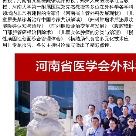
教授，河南省儿童医院张现伟教授，郑州人民医院李红普教
授，河南大学第一附属医院郑先杰教授等多位在外科学各学科
领域内非常有建树的专家作《河南省血管外科发展现状》《儿
童尿失禁诊断治疗中国专家共识解读》《妇科肿瘤术后泌尿功
能障碍认知与治疗》《前列腺癌诊治变革与发展》《腹腔镜肝
门部胆管癌根治切除术》《儿童实体肿瘤的分类与治理》《慢
性顽固性创面综合管理体会》《横结肠代食管多元化技术应
用》专题报告。各位主持讨论嘉宾做出了精彩点评。