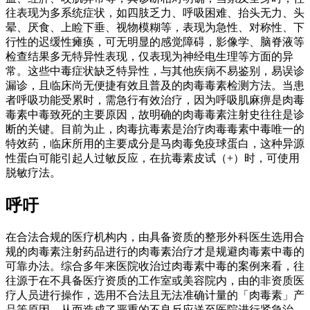
往表现为多系统症状，如四肢乏力、呼吸困难、抬头无力、头
晕、厌食、上睑下垂、视物模糊等，表现为急性、对称性、下
行性的迟缓性瘫痪，可无明显的感觉障碍，影像学、脑脊液等
检查结果多无特异性表现，仅表现为神经电生理等方面的异
常。这些中毒症状缺乏特异性，与其他疾病不易鉴别，易误诊
漏诊，且临床尚无便捷有效且普及的肉毒毒素检测方法。当患
者呼吸功能受累时，需急行有效治疗，因为呼吸肌麻痹是肉毒
毒素中毒致死的主要原因，故明确的肉毒毒素注射史往往是诊
断的关键。目前为止，肉毒抗毒素是治疗肉毒毒素中毒唯一的
特效药，临床所用的主要成分是马肉毒免疫球蛋白，这种异源
性蛋白可能引起人过敏反应，在抗毒素皮试（+）时，可使用
脱敏疗法。
呼吁
在合法合规的医疗机构内，由具备资质的整形外科医生选用合
规的肉毒素注射药品进行的肉毒素治疗才是规避肉毒素中毒的
可靠办法。综合多年来医院收治过肉毒素中毒的案例来看，往
往源于在不具备医疗资质的工作室或美容院内，由的非资质医
疗人员进行操作，选用不合法且无法准确计量的「肉毒素」产
品等原因，从而造成了严重的不良反应送至医院进行紧急治