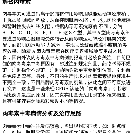
解密肉毒素
肉毒毒素可通过钙离子的拮抗作用影响胆碱能运动神经末梢，
干扰乙酰胆碱的释放，从而抑制肌肉收缩，引起肌肉松弛麻痹
和暂时性失去神经支配，根据肉毒毒素抗原的 不同，分为
A、B、C、D、E、F、G、H 这 8 个型。其中Ａ型肉毒毒素主
要通过影响乙酰胆碱受体结合从而影响运动神经对肌肉的支
配，面部肌肉运动能 力减弱，实现去除皱纹或缩小咬肌的美
容效果。随着 A 型肉毒毒素在医疗美容领域地应用越来越
多，国内外该肉毒毒素中毒病例的报道引起较多关注，目前已
知的肉毒毒素中毒原因有：超过注射规定剂量、药物稀释不规
范、注射操作不规范、注射药物弥散至重要解剖位置、引起自
身免疫反应等。另外，不同的生产技术对肉毒毒素提纯标准并
不完全一致，不同品牌肉毒毒素的剂量，彼此之间不可直接进
行换算，这也是一些未经 CFDA 认证的「肉毒毒素」引起较
高比例并发症的原因，因其真实用量无法用规范标准来衡量，
且有可能存在药物颗粒密度不均等情况。
肉毒素中毒病情分析及治疗思路
肉毒毒素中毒往往发病较急，当出现局部症状，如注射点瘀
血、红肿、咬肌异常等，其诊断相对明确；当累及全身时，往