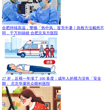
合肥持续高温，警惕「热中风」冒充中暑！急救方法截然不
同，千万别搞错
合肥京东方医院
27 岁，近视一年涨了 100 多度：成年人的视力没有「安全
期」
北京华厦民众眼科医院