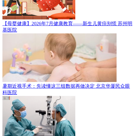
【母婴健康】2026年7月健康教育——新生儿黄疸别慌
苏州明
基医院
暑期近视手术：先读懂这三组数据再做决定
北京华厦民众眼
科医院