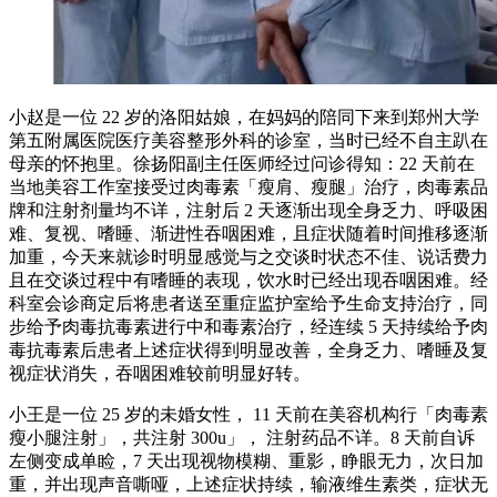
小赵是一位 22 岁的洛阳姑娘，在妈妈的陪同下来到郑州大学
第五附属医院医疗美容整形外科的诊室，当时已经不自主趴在
母亲的怀抱里。徐扬阳副主任医师经过问诊得知：22 天前在
当地美容工作室接受过肉毒素「瘦肩、瘦腿」治疗，肉毒素品
牌和注射剂量均不详，注射后 2 天逐渐出现全身乏力、呼吸困
难、复视、嗜睡、渐进性吞咽困难，且症状随着时间推移逐渐
加重，今天来就诊时明显感觉与之交谈时状态不佳、说话费力
且在交谈过程中有嗜睡的表现，饮水时已经出现吞咽困难。经
科室会诊商定后将患者送至重症监护室给予生命支持治疗，同
步给予肉毒抗毒素进行中和毒素治疗，经连续 5 天持续给予肉
毒抗毒素后患者上述症状得到明显改善，全身乏力、嗜睡及复
视症状消失，吞咽困难较前明显好转。
小王是一位 25 岁的未婚女性， 11 天前在美容机构行「肉毒素
瘦小腿注射」，共注射 300u」， 注射药品不详。8 天前自诉
左侧变成单睑，7 天出现视物模糊、重影，睁眼无力，次日加
重，并出现声音嘶哑，上述症状持续，输液维生素类，症状无