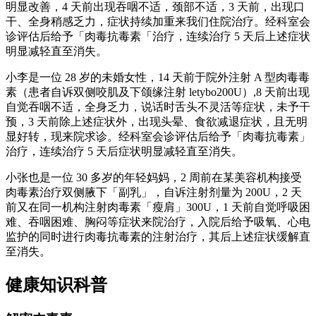
明显改善，4 天前出现吞咽不适，颈部不适，3 天前，出现口
干、全身稍感乏力，症状持续加重来我们住院治疗。经科室会
诊评估后给予「肉毒抗毒素「治疗，连续治疗 5 天后上述症状
明显减轻直至消失。
小李是一位 28 岁的未婚女性，14 天前于院外注射 A 型肉毒毒
素（患者自诉双侧咬肌及下颌缘注射 letybo200U）,8 天前出现
自觉吞咽不适，全身乏力，说话时舌头不灵活等症状，未予干
预，3 天前除上述症状外，出现头晕、食欲减退症状，且无明
显好转，现来院求诊。经科室会诊评估后给予「肉毒抗毒素」
治疗，连续治疗 5 天后症状明显减轻直至消失。
小张也是一位 30 多岁的年轻妈妈，2 周前在某美容机构接受
肉毒素治疗双侧腋下「副乳」，自诉注射剂量为 200U，2 天
前又在同一机构注射肉毒素「瘦肩」300U，1 天前自觉呼吸困
难、吞咽困难、胸闷等症状来院治疗，入院后给予吸氧、心电
监护的同时进行肉毒抗毒素的注射治疗，其后上述症状缓解直
至消失。
健康知识科普