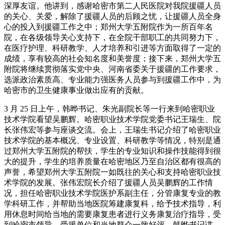
深厚友谊。他讲到，感谢哈密市第二人民医院对我院援疆人员
的关心、关爱，解除了援疆人员的后顾之忧，让援疆人员全身
心的投入到援疆工作之中；郑州大学五附院作为一所百年名
院，在各级领导关心支持下，在全院干部职工的共同努力下，
在医疗护理、科研教学、人才培养和引进等方面取得了一定的
成绩，享有较高的社会知名度和美誉度；接下来，郑州大学五
附院将继续贯彻落实党中央、河南省委关于援疆的工作要求，
选派政治素质高、专业能力强医务人员参与到援疆工作中，为
哈密市的卫生健康事业做出应有的贡献。
3 月 25 日上午，韩晔书记、朱光副院长等一行来到哈密职业
技术学院看望吴鹏辉。哈密职业技术学院党委书记王瑞生、院
长张伟宏等参与座谈交流。会上，王瑞生书记介绍了哈密职业
技术学院的基本概况、专业设置、科研教学等情况，特别是通
过郑州大学五附院的帮扶，学生的专业知识和操作技能得到很
大的提升，学生的培养质量在哈密地区乃至自治区都有很高的
声誉，希望郑州大学五附院一如既往的关心和支持哈密职业技
术学院的发展。张伟宏院长介绍了援疆人员吴鹏辉的工作情
况，担任哈密职业技术学院医护系副主任，分管康复专业的教
学科研工作，并帮助当地医院筹建康复科，给予技术指导，利
用休息时间给当地的需要康复患者进行义务康复治疗指导，受
到哈密市领导、受援单位和当地群众一致好评。韩晔书记讲