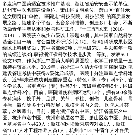
多发病中医药适宜技术推广基地、浙江省治安安全示范单位、
杭州市中医名院建设单位、萧山区文明单位、萧山区“百佳示
范文明窗口”单位。 医院走“科技兴院、科技强院”的高质量发
展之路，搭建多个平台、出台多种措施、创造多种机会，不断
激励青年学者从事和参与科研工作。“十三五”以来（2016-
2019），医院获立杭州市级以上课题33项，其中国家自然科学
基金项目一项，省公益技术研究计划1项。有9项科研成果获区
级以上科研奖励，其中省部级3项，厅局级5项。并以每年一项
的成绩连续3年获得浙江省科学技术进步奖二等奖。发表SCI
论文16篇。作为浙江中医药大学附属医院，教学工作质量一直
保持在较高水平。2019年，在浙江中医药大学非直属附属医院
建设管理考核中获得A级优异成绩。 医院十分注重重点学科建
设，近5年来已成功创建国家重点（特色）学（专）科5个，省
医学龙头、省重点学（专）科等7个，市级重点学科5个，区级
重点学科2个。目前，医院骨伤科病区达到13个，拥有600余张
专科病床，按手外、足踝、关节、脊柱、创伤、儿童骨科、骨
肿瘤、微创等多个分科发展，规模为省内之最。 医院人才荟
萃，名医辈出。目前，拥有浙江省名中医、浙江省基层名中
医、杭州市名中医、杭州市基层名中医、萧山区名中医、萧山
区基层名中医共20人；浙江省医坛新秀培养对象1人，浙江
省“151”人才工程培养人员1人，杭州市“131”中青年人才各类