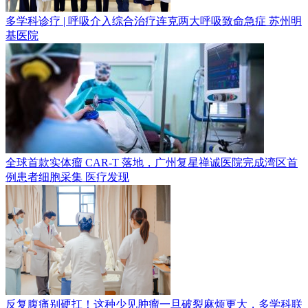
多学科诊疗 | 呼吸介入综合治疗连克两大呼吸致命急症
苏州明
基医院
全球首款实体瘤 CAR-T 落地，广州复星禅诚医院完成湾区首
例患者细胞采集
医疗发现
反复腹痛别硬扛！这种少见肿瘤一旦破裂麻烦更大，多学科联