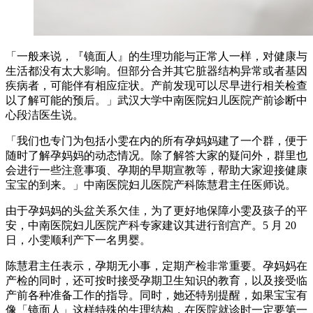
「一般来说，『镜面人』的生理功能与正常人一样，对健康与
生活都没有太大影响。但部分合并其它脏器结构异常或者基因
疾病者，可能伴有相应症状。产前发现可以尽早进行相关检查
以了解可能的预后。」武汉大学中南医院妇儿医院产前诊断中
心段洁医生说。
「我们也专门为包括小雯在内的所有孕妈妈建了一个群，便于
随时了解孕妈妈的动态情况。除了解答大家的疑问外，群里也
会进行一些注意事项、孕期的早期宣教等，帮助大家迎接健康
宝宝的到来。」中南医院妇儿医院产科陈慧君主任医师说。
由于孕妈妈的头盆关系欠佳，为了更好地保障小雯及孩子的平
安，中南医院妇儿医院产科专家建议其进行剖宫产。5 月 20
日，小雯顺利产下一名男婴。
陈慧君主任表示，孕期无小事，定期产检非常重要。孕妈妈在
产检的同时，还可按时接受孕期卫生知识的教育，以及接受临
产前各种准备工作的指导。同时，她还特别提醒，如果宝宝有
像「镜面人」这样特殊的生理结构，在医院就诊时一定要第一